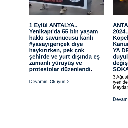
1 Eylül ANTALYA..
ANTAL
Yenikapı'da 55 bin yaşam
2024.
hakkı savunucusu kanlı
Köpek
#yasayıgeriçek diye
Kanu
haykırırken, pek çok
YA D
şehirde ve yurt dışında eş
duyul
zamanlı yürüyüş ve
değiş
protestolar düzenlendi.
SOKA
3 Ağust
Devamını Okuyun
/yenide
Meydan
Devamı