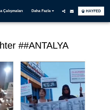
Daha Fazla
a Çalışmaları
HAYFED
ughter ##ANTALYA