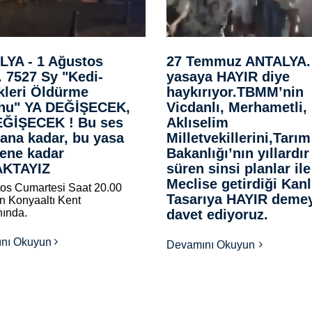
YA - 1 Ağustos
27 Temmuz ANTALYA. 
. 7527 Sy "Kedi-
yasaya HAYIR diye
leri Öldürme
haykırıyor.TBMM’nin
nu" YA DEĞİŞECEK,
Vicdanlı, Merhametli,
EĞİŞECEK ! Bu ses
Aklıselim
ana kadar, bu yasa
Milletvekillerini,Tarım
ene kadar
Bakanlığı’nın yıllardır
KTAYIZ
süren sinsi planlar ile
Meclise getirdiği Kanl
os Cumartesi Saat 20.00
Tasarıya HAYIR deme
n Konyaaltı Kent
ında.
davet ediyoruz.
nı Okuyun
Devamını Okuyun