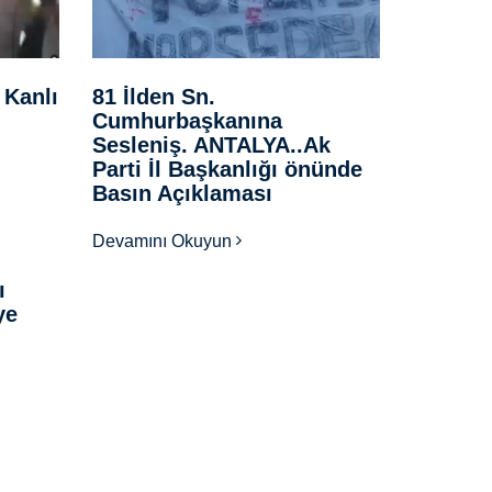
Kanlı
81 İlden Sn.
Cumhurbaşkanına
Sesleniş. ANTALYA..Ak
Parti İl Başkanlığı önünde
Basın Açıklaması
Devamını Okuyun
ı
ye