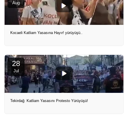
Aug
Kocaeli Katliam Yasasına Hayır! yürüyüşü..
28
Jul
Tekirdağ: Katliam Yasasını Protesto Yürüyüşü!