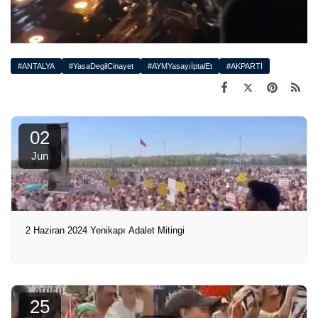
#ANTALYA
#YasaDegilCinayet
#AYMYasayıİptalEt
#AKPARTİ
02
Jun
2 Haziran 2024 Yenikapı Adalet Mitingi
25