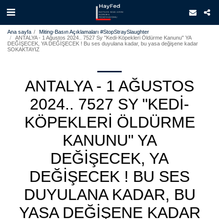
Ana sayfa
Miting-Basın Açıklamaları #StopStraySlaughter
ANTALYA - 1 Ağustos 2024.. 7527 Sy "Kedi-Köpekleri Öldürme Kanunu" YA
DEĞİŞECEK, YA DEĞİŞECEK ! Bu ses duyulana kadar, bu yasa değişene kadar
SOKAKTAYIZ
ANTALYA - 1 AĞUSTOS
2024.. 7527 SY "KEDI-
KÖPEKLERI ÖLDÜRME
KANUNU" YA
DEĞİŞECEK, YA
DEĞİŞECEK ! BU SES
DUYULANA KADAR, BU
YASA DEĞIŞENE KADAR