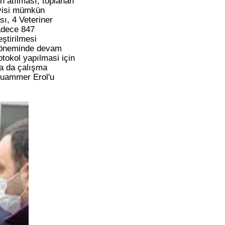
n atılması, toplanan
avisi mümkün
ı, 4 Veteriner
adece 847
eştirilmesi
 döneminde devam
tokol yapılmasi için
nda da çalışma
 Muammer Erol'u