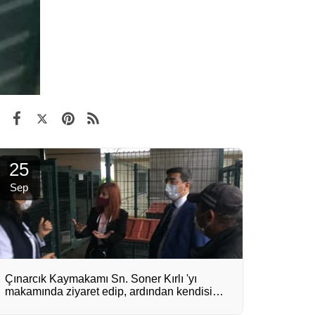
25
Sep
Çınarcık Kaymakamı Sn. Soner Kırlı 'yı
makamında ziyaret edip, ardından kendisiyle
Birlikte Çınarcık Bakımevinde incelemelerde