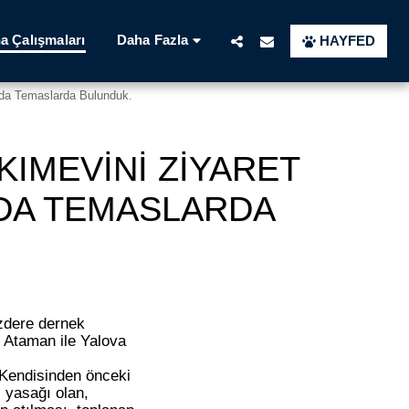
Daha Fazla
a Çalışmaları
HAYFED
nda Temaslarda Bulunduk.
KIMEVINI ZIYARET
DA TEMASLARDA
zdere dernek
 Ataman ile Yalova
 Kendisinden önceki
 yasağı olan,