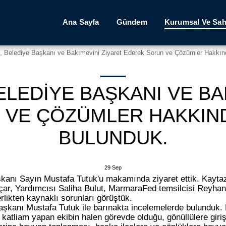
Ana Sayfa
Gündem
Kurumsal Ve Sah
si, Belediye Başkanı ve Bakımevini Ziyaret Ederek Sorun ve Çözümler Hakkı
BELEDIYE BAŞKANI VE BA
 VE ÇÖZÜMLER HAKKIN
BULUNDUK.
29
Sep
kanı Sayın Mustafa Tutuk'u makamında ziyaret ettik. Kayta
ar, Yardımcısı Saliha Bulut, MarmaraFed temsilcisi Reyhan
rlikten kaynaklı sorunları görüştük.
kanı Mustafa Tutuk ile barınakta incelemelerde bulunduk.
katliam yapan ekibin halen görevde olduğu, gönüllülere giriş