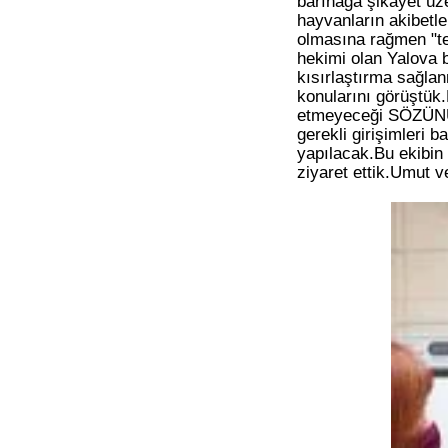
barınağa şikayet üz
hayvanların akibetl
olmasına rağmen "te
hekimi olan Yalova 
kısırlaştırma sağlan
konularını görüştük
etmeyeceği SÖZÜNÜ v
gerekli girişimleri 
yapılacak.Bu ekibin
ziyaret ettik.Umut v