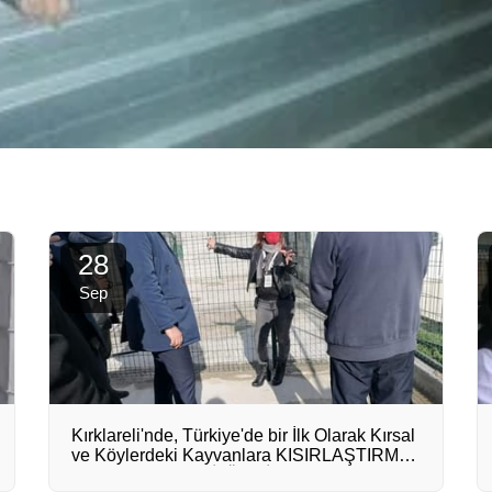
28
Sep
Kırklareli'nde, Türkiye'de bir İlk Olarak Kırsal
ve Köylerdeki Kayvanlara KISIRLAŞTIRMA
Hizmeti Verilecek İl Özel İdare Bakımevi