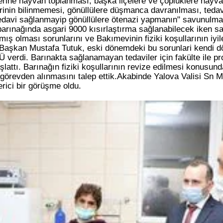
erine hayvan toplanması, başka ilçelere ve çöplüklere hayva
erinin bilinmemesi, gönüllülere düşmanca davranılması, ted
davi sağlanmayip gönüllülere ötenazi yapmanın" savunulmas
barınağında asgari 9000 kısırlaştırma sağlanabilecek iken s
mış olması sorunlarını ve Bakımevinin fiziki koşullarının iyil
.Başkan Mustafa Tutuk, eski dönemdeki bu sorunlari kendi
erdi. Barınakta sağlanamayan tedaviler için fakülte ile pro
başlattı. Barınağın fiziki koşullarının revize edilmesi konusu
 görevden alınmasını talep ettik.Akabinde Yalova Valisi Sn
erici bir görüşme oldu.