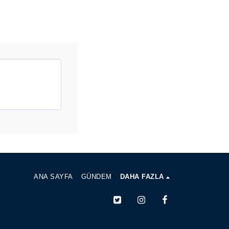
bulunup, taleplerimizi ilettik.
ANA SAYFA
GÜNDEM
DAHA FAZLA