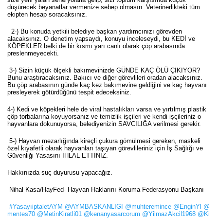
düşürecek beyanatlar vermenize sebep olmasın. Veterinerlikteki tüm
ekipten hesap soracaksınız.
2-) Bu konuda yetkili belediye başkan yardımcınızı görevden
alacaksınız. O denetim yapsaydı, konuyu inceleseydi, bu KEDİ ve
KÖPEKLER belki de bir kısmı yarı canlı olarak çöp arabasında
preslenmeyecekti.
3-) Sizin küçük ölçekli bakımevinizde GÜNDE KAÇ ÖLÜ ÇIKIYOR?
Bunu araştıracaksınız. Bakıcı ve diğer görevlileri oradan alacaksınız.
Bu çöp arabasının günde kaç kez bakımevine geldiğini ve kaç hayvanı
presleyerek götürdüğünü tespit edeceksiniz.
4-) Kedi ve köpekleri hele de viral hastalıkları varsa ve yırtılmış plastik
çöp torbalarına koyuyorsanız ve temizlik işçileri ve kendi işçileriniz o
hayvanlara dokunuyorsa, belediyenizin SAVCILIĞA verilmesi gerekir.
5-) Hayvan mezarlığında kireçli çukura gömülmesi gereken, maskeli
özel kıyafetli olarak hayvanları taşıyan görevlileriniz için İş Sağlığı ve
Güvenliği Yasasını İHLAL ETTİNİZ.
Hakkınızda suç duyurusu yapacağız.
Nihal Kasa/HayFed- Hayvan Haklarını Koruma Federasyonu Başkanı
#YasayıiptaletAYM
@AYMBASKANLIGI
@muhteremince
@EnginYl
@
mentes70
@MetinKiratli01
@kenanyasarcorum
@YilmazAkcil1968
@Ki