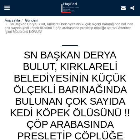
Ana sayfa
Gündem
Sn Başkan Derya Bulut, Kırklareli Belediyesinin küçük ölçekli barınağında bulunan
çok sayıda kedi köpek ölüsünü !! çöp arabasında presletip çöplüğe attıran Veteriner
İşleri Müdürünü KOVUN!
SN BAŞKAN DERYA
BULUT, KIRKLARELI
BELEDIYESININ KÜÇÜK
ÖLÇEKLI BARINAĞINDA
BULUNAN ÇOK SAYIDA
KEDI KÖPEK ÖLÜSÜNÜ !!
ÇÖP ARABASINDA
PRESLETIP ÇÖPLÜĞE