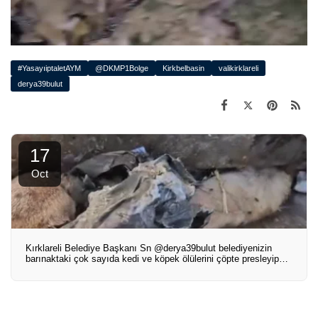
#YasayıiptaletAYM
@DKMP1Bolge
Kirkbelbasin
valikirklareli
derya39bulut
17
Oct
Kırklareli Belediye Başkanı Sn @derya39bulut belediyenizin
barınaktaki çok sayıda kedi ve köpek ölülerini çöpte presleyip
sonra da gönüllülerin itirazlarına rağmen üstüne tonlarca çöp
gelecek şekilde boşaltması hayvan, insan, çevre sağlığı katliamı
olarak her yönü ile bir felaket.