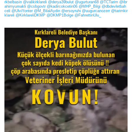
rkbelbasin
@valikirklareli
@derya39bulut
@ugurturan68
@TCTarim
@ibr
ahimyumakli
@csbgovtr
@kadircokcetin06
@MHP_Bilgi
@dbdevletbah
celi
@UlviYonter
@M_BilalAydin
@ersoyruhi
@uugurcanozerr
@tarimkir
klareli
@KirklareliDKMP
@DKMP1Bolge
@FahrettinUlu_