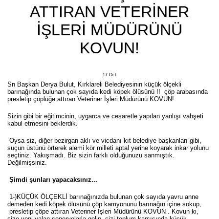
ATTIRAN VETERINER
İŞLERI MÜDÜRÜNÜ
KOVUN!
17
Oct
Sn Başkan Derya Bulut, Kırklareli Belediyesinin küçük ölçekli
barınağında bulunan çok sayıda kedi köpek ölüsünü !! çöp arabasında
presletip çöplüğe attıran Veteriner İşleri Müdürünü KOVUN!
Sizin gibi bir eğitimcinin, uygarca ve cesaretle yapılan yanlışı vahşeti
kabul etmesini beklerdik.
Oysa siz, diğer bezirgan aklı ve vicdanı kıt belediye başkanları gibi,
suçun üstünü örterek alemi kör milleti aptal yerine koyarak inkar yolunu
seçtiniz. Yakışmadı. Biz sizin farklı olduğunuzu sanmıştık.
Değilmişsiniz.
Şimdi şunları yapacaksınız...
1-)KÜÇÜK ÖLÇEKLİ barınağınızda bulunan çok sayıda yavru anne
demeden kedi köpek ölüsünü çöp kamyonunu barınağın içine sokup,
presletip çöpe attıran Veteriner İşleri Müdürünü KOVUN . Kovun ki,
size yeni yalan seneryolarla gelip, sizi toplum karşısında küçük