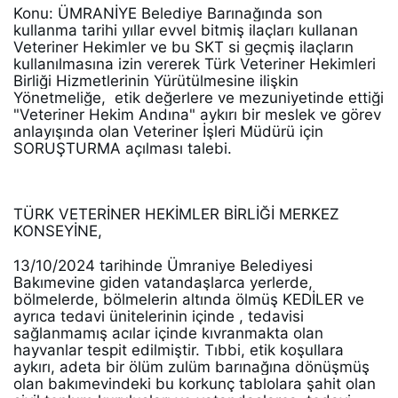
Konu: ÜMRANİYE Belediye Barınağında son 
kullanma tarihi yıllar evvel bitmiş ilaçları kullanan 
Veteriner Hekimler ve bu SKT si geçmiş ilaçların 
kullanılmasına izin vererek Türk Veteriner Hekimleri 
Birliği Hizmetlerinin Yürütülmesine ilişkin 
Yönetmeliğe,  etik değerlere ve mezuniyetinde ettiği 
"Veteriner Hekim Andına" aykırı bir meslek ve görev 
anlayışında olan Veteriner İşleri Müdürü için 
SORUŞTURMA açılması talebi. 
TÜRK VETERİNER HEKİMLER BİRLİĞİ MERKEZ 
KONSEYİNE, 
13/10/2024 tarihinde Ümraniye Belediyesi 
Bakımevine giden vatandaşlarca yerlerde, 
bölmelerde, bölmelerin altında ölmüş KEDİLER ve 
ayrıca tedavi ünitelerinin içinde , tedavisi 
sağlanmamış acılar içinde kıvranmakta olan 
hayvanlar tespit edilmiştir. Tıbbi, etik koşullara 
aykırı, adeta bir ölüm zulüm barınağına dönüşmüş 
olan bakımevindeki bu korkunç tablolara şahit olan 