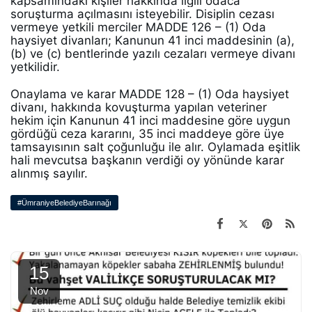
kapsamındaki kişiler hakkında ilgili odaca 
soruşturma açılmasını isteyebilir. Disiplin cezası 
vermeye yetkili merciler MADDE 126 – (1) Oda 
haysiyet divanları; Kanunun 41 inci maddesinin (a), 
(b) ve (c) bentlerinde yazılı cezaları vermeye divanı 
yetkilidir. 
Onaylama ve karar MADDE 128 – (1) Oda haysiyet 
divanı, hakkında kovuşturma yapılan veteriner 
hekim için Kanunun 41 inci maddesine göre uygun 
gördüğü ceza kararını, 35 inci maddeye göre üye 
tamsayısının salt çoğunluğu ile alır. Oylamada eşitlik 
hali mevcutsa başkanın verdiği oy yönünde karar 
alınmış sayılır.
#ÜmraniyeBelediyeBarınağı
15
Nov