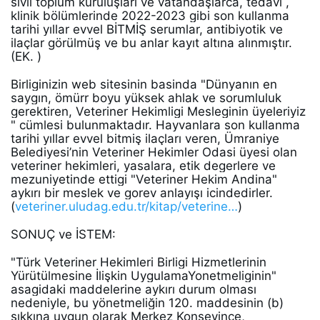
sivil toplum kuruluşları ve vatandaşlarca, tedavi , 
klinik bölümlerinde 2022-2023 gibi son kullanma 
tarihi yıllar evvel BİTMİŞ serumlar, antibiyotik ve 
ilaçlar görülmüş ve bu anlar kayıt altına alınmıştır.
(EK. ) 
Birliginizin web sitesinin basinda "Dünyanın en 
saygın, ömürr boyu yüksek ahlak ve sorumluluk 
gerektiren, Veteriner Hekimligi Mesleginin üyeleriyiz 
" cümlesi bulunmaktadır. Hayvanlara son kullanma 
tarihi yıllar evvel bitmiş ilaçları veren, Ümraniye 
Belediyesi’nin Veteriner Hekimler Odasi üyesi olan 
veteriner hekimleri, yasalara, etik degerlere ve 
mezuniyetinde ettigi "Veteriner Hekim Andina" 
aykırı bir meslek ve gorev anlayışı icindedirler. 
(
veteriner.uludag.edu.tr/kitap/veterine
…
) 
SONUÇ ve İSTEM: 
"Türk Veteriner Hekimleri Birligi Hizmetlerinin 
Yürütülmesine İlişkin UygulamaYonetmeliginin" 
asagidaki maddelerine aykırı durum olması 
nedeniyle, bu yönetmeliğin 120. maddesinin (b) 
şıkkına uygun olarak Merkez Konseyince, 