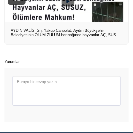
AYDIN VALİSİ Sn. Yakup Canpolat, Aydın Büyükşehir
Belediyesinin ÖLÜM ZULÜM barınağında hayvanlar AÇ, SUSUZ
ÖLÜMLERE MAHKUM!. Belediye Başkanı Özlem Çerçioğlu için
SORUŞTURMA AÇINIZ.
Yorumlar