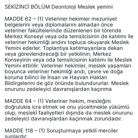
SEKİZİNCİ BÖLÜM Deontoloji Meslek yemini 
MADDE 62 – (1) Veteriner hekimler mezuniyet 
belgelerini veya diplomalarını almadan önce 
veteriner fakültelerinde düzenlenen bir törende 
Merkez Konseyi veya oda temsilcisinin de katılımı ile 
veteriner hekimliği andını topluca okuyarak Meslek 
Yemini ederler. Toplantıya katılmayanlara dekan 
veya görevlendireceği bir yetkilinin, Merkez 
Konseyinin veya oda temsilcisinin katılımı ile Meslek 
Yemini ettirilir. Veteriner hekimler, meslek yaşamları 
boyunca veteriner hekimliği andı, çevre ve doğa 
koruma bilinci ile İnsan ve Hayvan Hakları 
Bildirgelerini de göz önünde bulundururlar. Meslek 
onurunu zedeleyici davranışlardan kaçınma 
MADDE 64 – (1) Veteriner hekim, mesleğini 
doğrulukla icra etmek ve onu yüceltmekle yükümlü 
olup, meslekî faaliyetleri dışında da meslek onurunu 
zedeleyici davranışlardan kaçınmak zorundadır. 
MADDE 118 – (1) Soruşturmaya yetkili merciler 
şunlardır: 