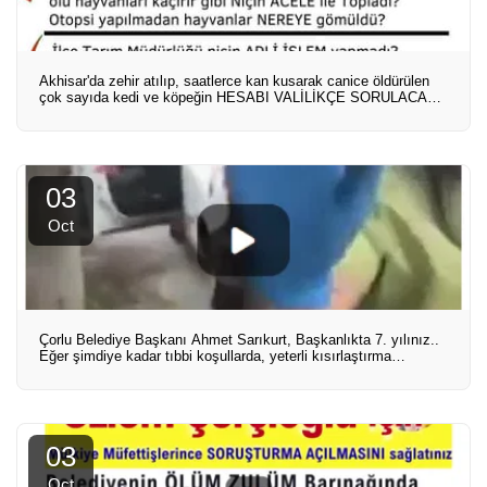
Akhisar'da zehir atılıp, saatlerce kan kusarak canice öldürülen
çok sayıda kedi ve köpeğin HESABI VALİLİKÇE SORULACAK
MI?
03
Oct
Çorlu Belediye Başkanı Ahmet Sarıkurt, Başkanlıkta 7. yılınız..
Eğer şimdiye kadar tıbbi koşullarda, yeterli kısırlaştırma
yapsaydınız Tarakya'nın en büyük hayvan bakımevini yapıyoruz
kandırmacasıyla karşımıza çıkmayacaktınız...
03
Oct