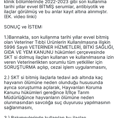
klinik bölümlerinde 2022-2023 gibi son kullanma 
tarihi yıllar evvel BİTMİŞ serumlar, antibiyotik ve 
ilaçlar görülmüş ve bu anlar kayıt altına alınmıştır.
(EK. video linki) 
SONUÇ ve İSTEM: 
1.)Barınakta, son kullanma tarihi yıllar evvel bitmiş 
olan Veteriner Tıbbi Ürünlerin Kullanılmasına ilişkin 
5996 Sayılı VETERİNER HİZMETLERİ, BİTKİ SAĞLIĞI, 
GIDA VE YEM KANUNU hükümleri çerçevesinde 
SKT si dolmuş ilaçları kullanan ve kullanılmasına izin 
veren Veterinerlikten sorumlu tüm yetkililer için 
SORUŞTURMA açılıp, cezai işlem uygulanmasını, 
2.) SKT si bitmiş ilaçlarla tedavi adı altında kaç 
hayvanın ölümüne neden olunduğu hususunda 
ayrıca soruşturma açılarak, Hayvanları Koruma 
Kanunu hükümleri gereğince İl/İlçe Tarım 
Müdürlüğünce hayvanların ölümüne neden 
olunmasından savcılığa suç duyurusu yapılmasının 
sağlanmasını, 
3.) Bakımevlerinde kullanılan bu ilaçları 