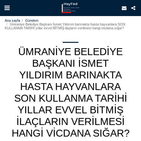
Ana sayfa
Gündem
Ümraniye Belediye Başkanı İsmet Yıldırım barınakta hasta hayvanlara SON
KULLANMA TARİHİ yıllar evvel BİTMİŞ ilaçların verilmesi hangi vicdana sığar?
ÜMRANIYE BELEDIYE
BAŞKANI İSMET
YILDIRIM BARINAKTA
HASTA HAYVANLARA
SON KULLANMA TARİHİ
YILLAR EVVEL BİTMİŞ
ILAÇLARIN VERILMESI
HANGI VICDANA SIĞAR?